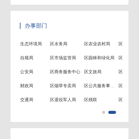
办事部门
环境局
区水务局
区农业农村局
区统计局
区委办
局
区市场监管局
区园林和绿化局
区投促局
区工信
局
区商务服务中心
区文旅局
区医保局
区发改
局
区烟草专卖局
区公共服务事业中心
区应急局
区民政
局
区退役军人局
区残联
区贸促会
区人社