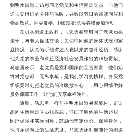
到明水街道走访慰问老党员和生活困难党员，向他们
送去党组织的关怀与温暖，并致以节日的诚挚问候和
崇高敬意。区委常委、组织部部长吴春峰参加活动。
在明水街道王西村，马志勇看望慰问了老党员高
肇守，与老人促膝交谈，关切询问他的身体状况和家
庭情况，认真倾听他讲述入党以来的奋斗经历，感谢
他为党的事业和章丘经济社会发展作出的积极贡献。
马志勇表示，老党员是党和国家的宝贵财富，他们始
终对党忠诚、无私奉献，是我们学习的榜样。各级党
组织要时刻把老党员的冷暖放在心上，用心用情做好
服务保障工作，让他们安享幸福晚年。
随后，马志勇一行前往明水街道杲家坡村，走访
慰问生活困难党员张振武，详细了解他的生活起居、
医疗保障和实际困难，鼓励他坚定信心、保重身体，
保持乐观向上的生活态度。马志勇还叮嘱随行的街道