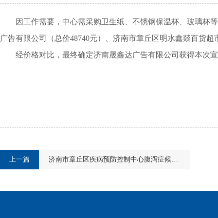
因工作需要，中心需采购卫生纸、不锈钢保温杯、玻璃杯等一
广告有限公司（总价48740元）、济南市章丘区明水鑫燚百货超市
经价格对比，最终确定
济南晟鑫达广告有限公司
获得本次宣
上一篇
济南市章丘区疾病预防控制中心腹泻症候群核酸多重实时荧光PCR检测试剂盒（17+5）询价公告