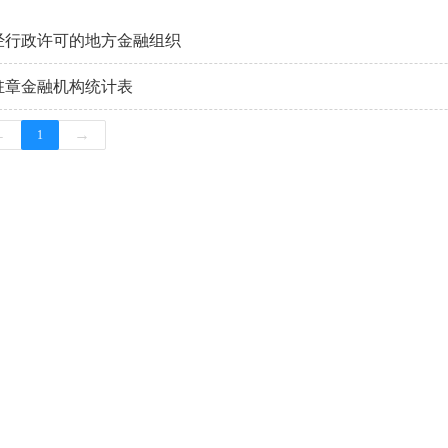
经行政许可的地方金融组织
驻章金融机构统计表
←
→
1