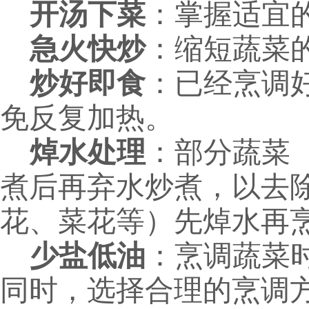
开汤下菜
：掌握适宜
急火快炒
：缩短蔬菜
炒好即食
：已经烹调
免反复加热。
焯水处理
：部分蔬菜
煮后再弃水炒煮，以去
花、菜花等）先焯水再
少盐低油
：烹调蔬菜
同时，选择合理的烹调