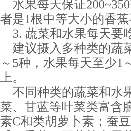
水果每天保证
200~350
者是
1
根中等大小的香蕉
3. 蔬菜和水果每天要
建议摄入多种类的蔬
～
5
种，水果每天至少
1
上。
不同种类的蔬菜和水
菜、甘蓝等叶菜类
富含
素
C
和类胡萝卜素；蚕豆