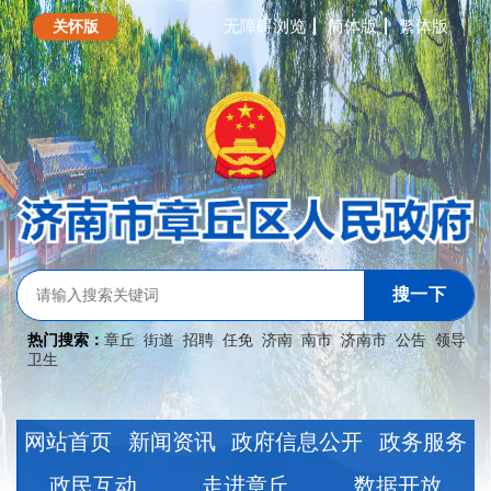
无障碍浏览
简体版
繁体版
关怀版
搜一下
热门搜索：
章丘
街道
招聘
任免
济南
南市
济南市
公告
领导
卫生
网站首页
新闻资讯
政府信息公开
政务服务
政民互动
走进章丘
数据开放